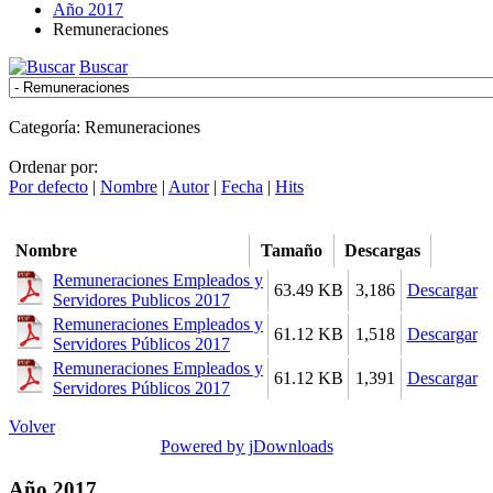
Año 2017
Remuneraciones
Buscar
Categoría: Remuneraciones
Ordenar por:
Por defecto
|
Nombre
|
Autor
|
Fecha
|
Hits
Nombre
Tamaño
Descargas
Remuneraciones Empleados y
63.49 KB
3,186
Descargar
Servidores Publicos 2017
Remuneraciones Empleados y
61.12 KB
1,518
Descargar
Servidores Públicos 2017
Remuneraciones Empleados y
61.12 KB
1,391
Descargar
Servidores Públicos 2017
Volver
Powered by jDownloads
Año 2017