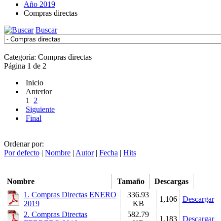
Año 2019
Compras directas
Buscar
Categoría: Compras directas
Página 1 de 2
Inicio
Anterior
1
2
Siguiente
Final
Ordenar por:
Por defecto
|
Nombre
|
Autor
|
Fecha
|
Hits
Nombre
Tamaño
Descargas
1. Compras Directas ENERO
336.93
1,106
Descargar
2019
KB
2. Compras Directas
582.79
1,183
Descargar