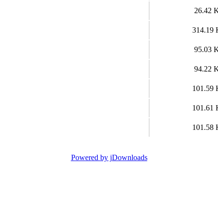
26.42 
314.19
95.03 
94.22 
101.59
101.61
101.58
Powered by jDownloads