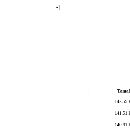
Tama
143.55
141.51
140.91