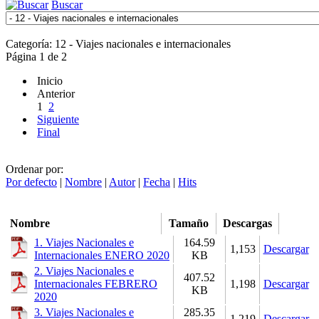
Buscar
Categoría: 12 - Viajes nacionales e internacionales
Página 1 de 2
Inicio
Anterior
1
2
Siguiente
Final
Ordenar por:
Por defecto
|
Nombre
|
Autor
|
Fecha
|
Hits
Nombre
Tamaño
Descargas
1. Viajes Nacionales e
164.59
1,153
Descargar
Internacionales ENERO 2020
KB
2. Viajes Nacionales e
407.52
Internacionales FEBRERO
1,198
Descargar
KB
2020
3. Viajes Nacionales e
285.35
1,219
Descargar