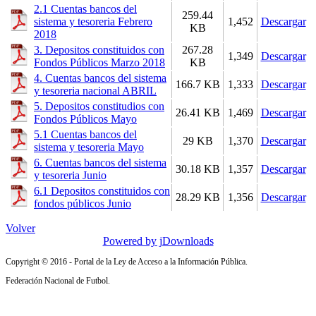
2.1 Cuentas bancos del
259.44
sistema y tesoreria Febrero
1,452
Descargar
KB
2018
3. Depositos constituidos con
267.28
1,349
Descargar
Fondos Públicos Marzo 2018
KB
4. Cuentas bancos del sistema
166.7 KB
1,333
Descargar
y tesoreria nacional ABRIL
5. Depositos constitudios con
26.41 KB
1,469
Descargar
Fondos Públicos Mayo
5.1 Cuentas bancos del
29 KB
1,370
Descargar
sistema y tesoreria Mayo
6. Cuentas bancos del sistema
30.18 KB
1,357
Descargar
y tesoreria Junio
6.1 Depositos constituidos con
28.29 KB
1,356
Descargar
fondos públicos Junio
Volver
Powered by jDownloads
Copyright © 2016 - Portal de la Ley de Acceso a la Información Pública.
Federación Nacional de Futbol.