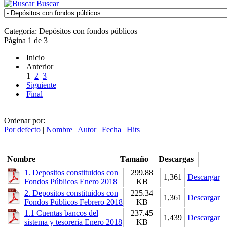
Buscar
Categoría: Depósitos con fondos públicos
Página 1 de 3
Inicio
Anterior
1
2
3
Siguiente
Final
Ordenar por:
Por defecto
|
Nombre
|
Autor
|
Fecha
|
Hits
Nombre
Tamaño
Descargas
1. Depositos constituidos con
299.88
1,361
Descargar
Fondos Públicos Enero 2018
KB
2. Depositos constituidos con
225.34
1,361
Descargar
Fondos Públicos Febrero 2018
KB
1.1 Cuentas bancos del
237.45
1,439
Descargar
sistema y tesoreria Enero 2018
KB